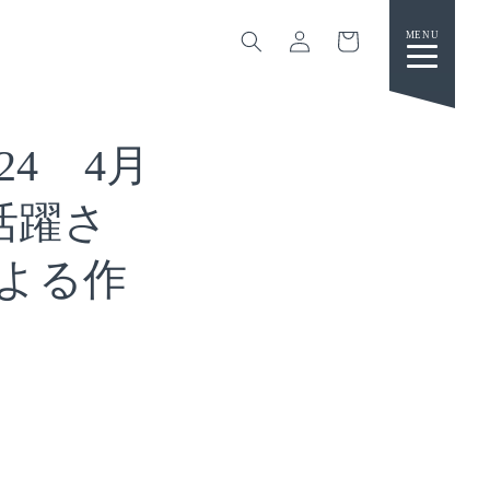
カ
グ
ー
イ
ト
ン
24 4月
で活躍さ
よる作