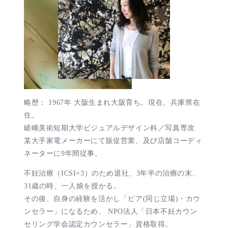
略歴： 1967年 大阪生まれ大阪育ち。現在、兵庫県在
住。
嵯峨美術短期大学ビジュアルデザイン科／写真専攻
某大手家電メーカーにて販促営業、及び店舗コーディ
ネーターに9年間従事。
不妊治療（ICSI×3）のため退社、3年半の治療の末、
31歳の時、一人娘を授かる。
その後、自身の経験を活かし「ピア(同じ立場)・カウ
ンセラー」になるため、 NPO法人「日本不妊カウン
セリング学会認定カウンセラー」資格取得。