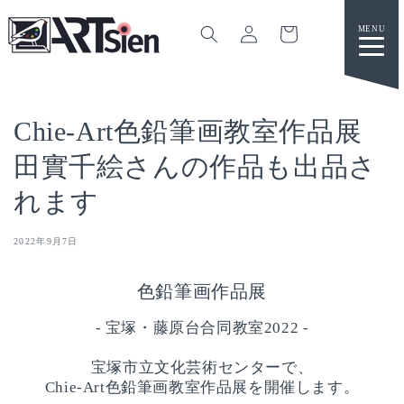
カ
グ
ー
イ
ト
ン
コンテ
ンツに
進む
Chie-Art色鉛筆画教室作品展
田實千絵さんの作品も出品さ
れます
2022年9月7日
色鉛筆画作品展
- 宝塚・藤原台合同教室2022 -
宝塚市立文化芸術センターで、
Chie-Art色鉛筆画教室作品展を開催します。