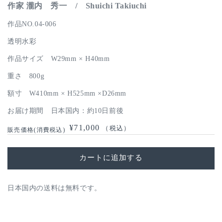
作家 瀧内 秀一 / Shuichi Takiuchi
作品NO.04-006
透明水彩
作品サイズ W29mm × H40mm
重さ 800g
額寸 W410mm × H525mm ×D26mm
お届け期間 日本国内：約10日前後
通
¥71,000
（税込）
常
価
カートに追加する
格
日本国内の送料は無料です。