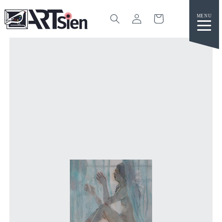
カ
グ
ー
イ
ト
ン
コンテ
ンツに
進む