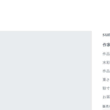
su
作家
作品N
水彩
作
重
額寸 
お届