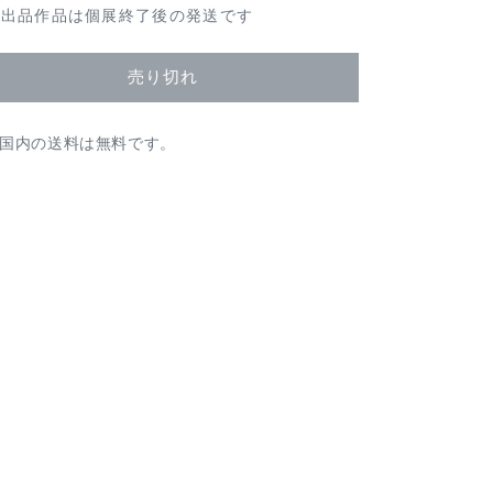
常
展出品作品は個展終了後の発送です
価
格
売り切れ
国内の送料は無料です。