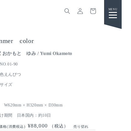
カ
グ
ー
イ
ト
ン
mmer color
 おかもと ゆみ / Yumi Okamoto
O.01-90
色えんぴつ
品サイズ
さ
W620mm × H320mm × D30mm
け期間 日本国内：約10日
通
¥88,000
（税込）
売り切れ