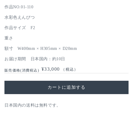
作品NO.01-110
水彩色えんぴつ
作品サイズ F2
重さ
額寸 W400mm × H305mm × D20mm
お届け期間 日本国内：約10日
通
¥33,000
（税込）
常
価
カートに追加する
格
日本国内の送料は無料です。