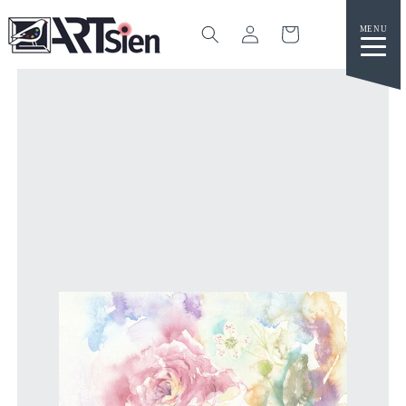
カ
グ
ー
イ
ト
ン
コンテ
ンツに
進む