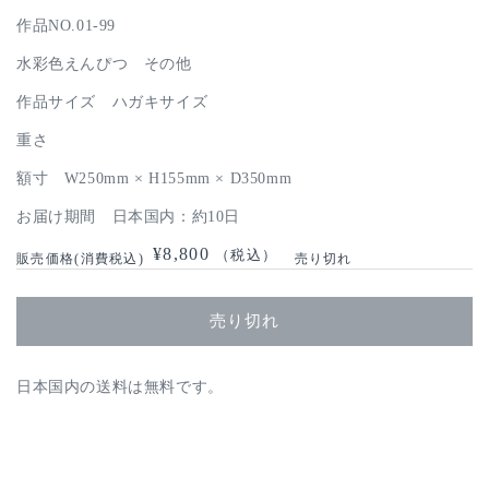
作品NO.01-99
水彩色えんぴつ その他
作品サイズ ハガキサイズ
重さ
額寸 W250mm × H155mm × D350mm
お届け期間 日本国内：約10日
通
¥8,800
（税込）
売り切れ
常
価
売り切れ
格
日本国内の送料は無料です。