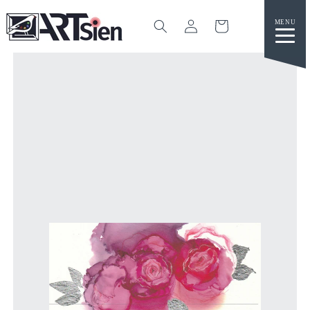
カ
グ
ー
イ
ト
ン
コンテ
ンツに
進む