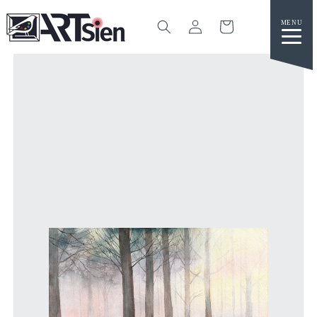
カ
グ
ー
イ
ト
ン
コンテ
ンツに
進む