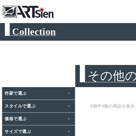
コンテ
Collection
ンツに
進む
コ
その他
レ
作家で選ぶ
ク
おかもと ゆみ / Yumi Okamoto
スタイルで選ぶ
0個中0個の商品を表示
シ
田實 千絵 / Chie Tajitsu
色
価格で選ぶ
ョ
前田 ゆり / Yuri Maeda
暖色系
¥50,000未満
季節
サイズで選ぶ