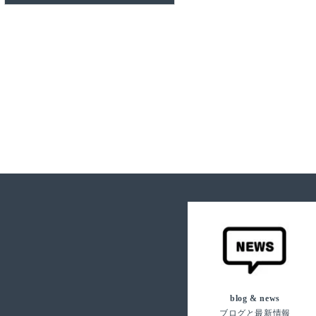
ン:
瀧内 秀一/Shuichi Takiuchi
寒色系
¥50,000〜¥100,000未満
春
S
画題
佐藤直樹/Naoki Sato
モノクロ
¥100,000〜¥200,000未満
夏
M
風景
画材
カラフル
¥200,000〜¥300,000未満
秋
L
花・植物
水彩色えんぴつ
¥300,000〜
冬
動物
色えんぴつ
人物
水彩
静物
油彩
ポップ
パステル
抽象画
インク/マーカー
その他の画題
アクリル
版画
岩絵具/顔彩/墨
blog & news
ブログと最新情報