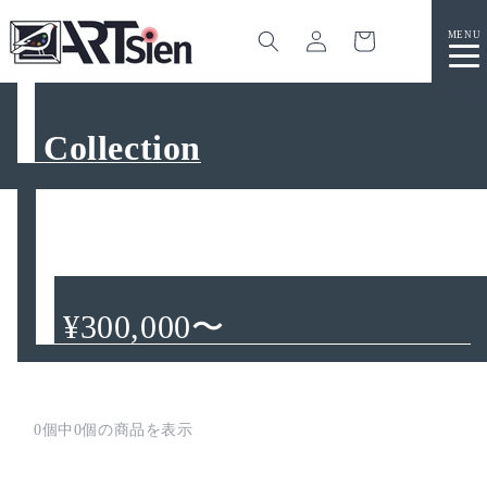
カ
グ
ー
イ
ト
ン
コンテ
ンツに
進む
Collection
コ
¥300,000〜
レ
ク
シ
0個中0個の商品を表示
ョ